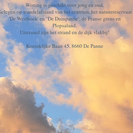
Woning is geschikt voor jong en oud.
elegen op wandelafstand van het centrum, het natuurreservaat
'De Westhoek' en ‘De Duinpanne’, de Franse grens en
Plopsaland.
Uiteraard zijn het strand en de dijk vlakbij!
Koninklijke Baan 45, 8660 De Panne