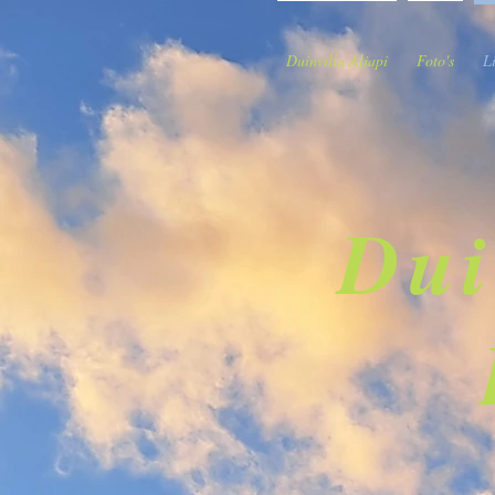
Duinvilla Aljapi
Foto's
L
Dui