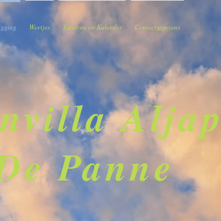
igging
Weetjes
Tarieven en Kalender
Contactgegevens
nvilla Aljap
De Panne